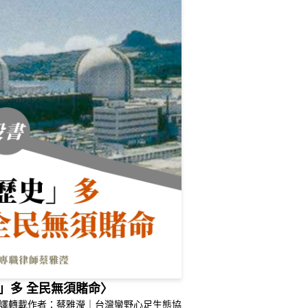
」多 全民無須賭命〉
ES 翻譯轉載作者：蔡雅瀅｜台灣蠻野心足生態協