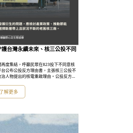
言｜守護台灣永續未來、核三公投不同
再度集結，呼籲民眾在823投下不同意核
平台公布公投反方理由書，主張核三公投不
政治人物提出的核電重啟理由。公投反方理
在能源轉型進行式，減少燃煤發電、空氣污
進展；二、強化再生能源開發機制與檢討修
了解更多
推動電價合理化，而非走回核電老路；三、