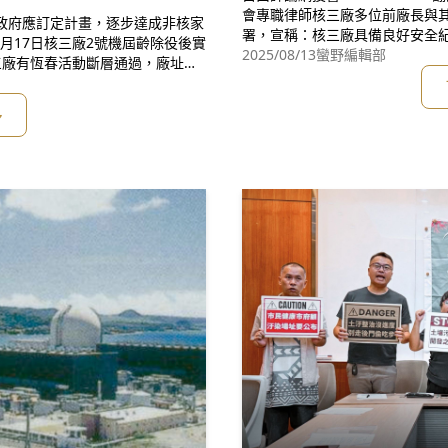
會專職律師核三廠多位前廠長與
「政府應訂定計畫，逐步達成非核家
署，宣稱：核三廠具備良好安全
5月17日核三廠2號機屆齡除役後實
生各種大小事故，安全紀錄不良
2025/08/13
蠻野編輯部
三廠有恆春活動斷層通過，廠址曾
商轉不到一年，即因氣機設計不
轉期間，曾多次發生輻射外洩、起
引爆氫氣造成大火，停機一年二個
。《核子損害賠償法》「重大天
多
額42億元」，萬一