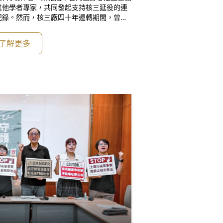
其他學者專家，共同發起支持核三延役的連
紀錄。然而，核三廠四十年運轉期間，曾發
。諸如：一九八五年七月七日核三廠一號機
當，運轉發生劇烈共振，致氣機葉片脫落，
了解更多
月。[1]二〇〇一年三月十