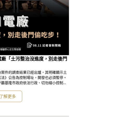
染案件的調查結果已經出爐，其明確顯示土
污法》公告為控制場址，開發也必須暫停。
呼籲基隆市政府依法行政、切勿縮小控制場
到「新增」污染點位資料。發言名單：王醒
陳薇仲｜守護外木山行動小組發言人謝和霖
了解更多
隆市野鳥協會理事長陳憲政｜台灣蠻野心足