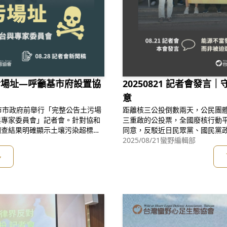
土污場址—呼籲基市府設置協
20250821 記者會發
意
市市政府前舉行「完整公告土污場
距離核三公投倒數兩天，公民團體
與專家委員會」記者會。針對協和
三重啟的公投票，全國廢核行動
調查結果明確顯示土壤污染超標，
同意，反駁近日民眾黨、國民黨
外木山行動小組於記者會中呼籲基
由書共分四大論點：一、台灣正
2025/08/21
蠻野編輯部
壤污染資訊平台與專家委員會，並
染與溫室氣體上已有具體成效與
多
成立協和
正，促成綠能產業健全發展，並
高