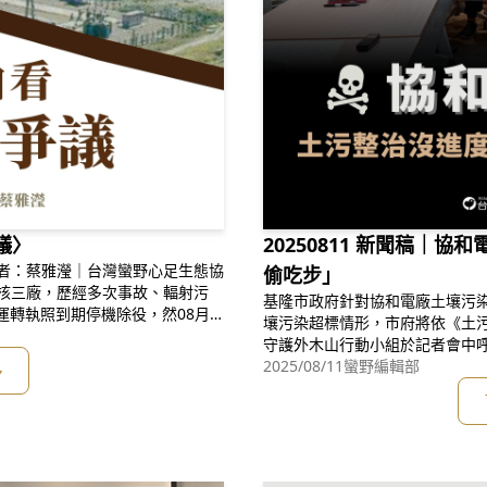
議〉
20250811 新聞稿｜協和電廠「土污整治沒進度，別走後門
轉載作者：蔡雅瀅｜台灣蠻野心足生態協
偷吃步」
轉的核三廠，歷經多次事故、輻射污
基隆市政府針對協和電廠土壤污
運轉執照到期停機除役，然08月2
壤污染超標情形，市府將依《土
下莊的核三廠，有死灰復燃續造核
守護外木山行動小組於記者會中
）溫室氣體減量難達標，光電風電
址點位。同時，也公布目前掌握
2025/08/11
蠻野編輯部
多
之｜守護外木山行動小組召集人
｜看守台灣協會秘書長鄭暐｜基
生態