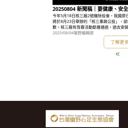
20250804 新聞稿｜要健康、
今年5月18日核三廠2號機除役後，我國
將於8月23日舉辦的「核三重啟公投」，
數。核三廠有恆春活動斷層通過，過去安
故風險遠較地質穩定的核電廠更高。加上
2025/08/04
蠻野編輯部
射污染事件，重啟核三顯將增加核電廠勞
了解更
發生重大核子事故，更將影響許多國人的