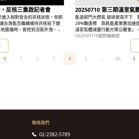
安全，反核三重啟記者會
20250710 第三期溫
原已進入相對安全的非核狀態。但即
能源部門大燃氣 碳排居高不下 
卻讓台灣能否繼續維持非核投下變
28%難達標 高耗能產業應加速
裝地震儀時，曾挖到沼氣外洩，事
溫室氣體減量行動方案公聽會」
核三廠曾發生過多次核安事故及輻
看守台灣協會等環保團體在會前
2025/07/14
蠻野編輯部
工與鄰近居民的健康風險，若不幸
組、增設天然氣接收站，無法有效
多
健康安全。長期關心台灣核安議
部門減碳目標只訂18%，嚴重落後
1
2
3
4
5
...
46
聯絡我們
02-2382-5789