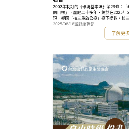
2002年制訂的《環境基本法》第23條：
園目標」，歷經二十多年，終於在2025年
現，卻因「核三重啟公投」投下變數。核
發生地下沼氣外洩，事故風險高。40年運
2025/08/18
蠻野編輯部
火、喪失電源等種種事故，安全紀錄不良
了解更
災」免責、每一核子事故「賠償責任最高限