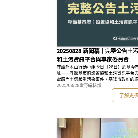
20250828 新聞稿｜完整公告
和土污資訊平台與專家委員會
守護外木山行動小組今日（28日）於基隆
址——呼籲基市府設置協和土污資訊平台
電廠內土壤嚴重污染事件，基隆市政府的
恐嚴重影響基隆市環境與市民健康。守護
2025/08/28
蠻野編輯部
隆市政府完整公告土污場址、設置協和土
了解更
遞送陳情書及要求基隆市長謝國樑簽署「