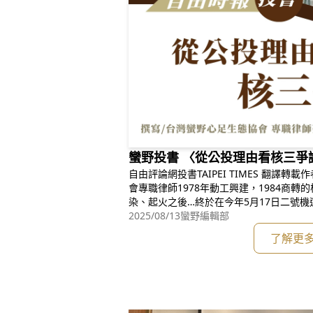
蠻野投書 〈從公投理由看核三爭
自由評論網投書TAIPEI TIMES 翻譯
會專職律師1978年動工興建，1984商
染、起火之後…終於在今年5月17日二號機
3日將舉辦「核三公投」，讓好不容易平安
2025/08/13
蠻野編輯部
災風險的可能。檢視四大公投理由：（一
了解更
等新能源成效不彰；（二）光電