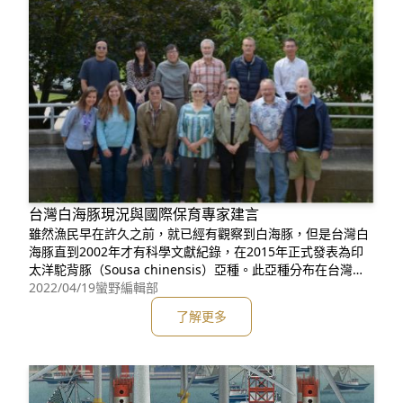
台灣白海豚現況與國際保育專家建言
雖然漁民早在許久之前，就已經有觀察到白海豚，但是台灣白
海豚直到2002年才有科學文獻紀錄，在2015年正式發表為印
太洋駝背豚（Sousa chinensis）亞種。此亞種分布在台灣西
部沿海，離岸三公里內的狹長水域。台灣白海豚於大型河口區
2022/04/19
蠻野編輯部
域以及水深五到八米水域最容易被發現，也曾經於水深一米處
了解更多
發現牠們，除了被人工挖深的航道之外，水深超過二十米的水
域並不常見到牠們。台灣白海豚的分布範圍北起桃園大潭，