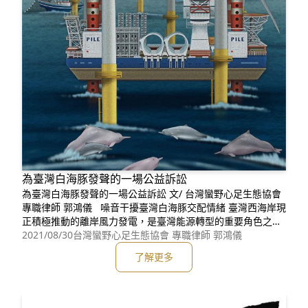
為臺灣白海豚發聲的一場公益訴訟
為臺灣白海豚發聲的一場公益訴訟 文/ 台灣蠻野心足生態協會
專職律師 郭鴻儀 噪音干擾臺灣白海豚交配情緒 臺灣西海岸現
正積極推動的離岸風力發電，是臺灣能源轉型的重要角色之
一。然而依研究所示，建造風電機組時的打樁噪音，對於海洋
2021/08/30
台灣蠻野心足生態協會 專職律師 郭鴻儀
生態將造成衝擊，尤其是鯨豚，巨大的噪音會造成其生存上的
了解更多
威脅。臺灣西海岸，一直以來都是臺灣白海豚的重要且唯一的
棲息環境，臺灣白海豚現今僅存