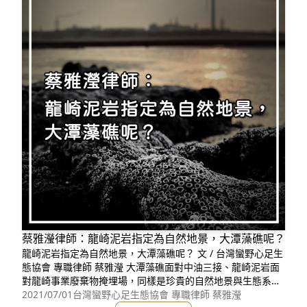
蔡雅瀅律師：龍崎泥岩指定為自然地景，大潭藻礁呢？
龍崎泥岩指定為自然地景，大潭藻礁呢？ 文 / 台灣蠻野心足生
態協會 專職律師 蔡雅瀅 大潭藻礁面對中油三接、龍崎泥岩面
對龍崎事業廢棄物掩埋場，同樣是珍貴的自然地景與生態系受
開發威脅。環團於108年3月8日依《文資法》提報龍崎牛埔泥
2021/07/01
台灣蠻野心足生態協會 專職律師 蔡雅瀅