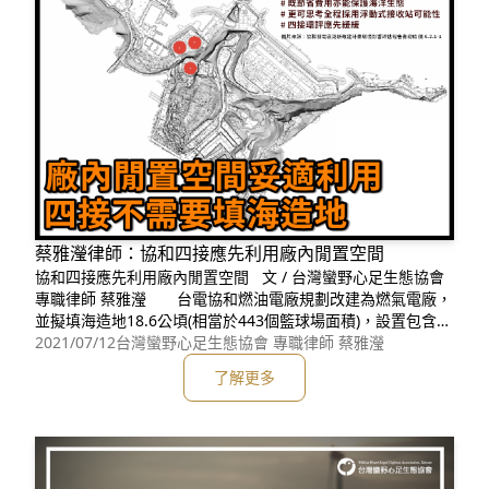
蔡雅瀅律師：協和四接應先利用廠內閒置空間
協和四接應先利用廠內閒置空間 文 / 台灣蠻野心足生態協會
專職律師 蔡雅瀅 台電協和燃油電廠規劃改建為燃氣電廠，
並擬填海造地18.6公頃(相當於443個籃球場面積)，設置包含2
座儲氣槽的第四天然氣接收站。許多居民、團體及民意代表，
2021/07/12
台灣蠻野心足生態協會 專職律師 蔡雅瀅
雖未反對協和電廠改建，但呼籲台電「取消填海造地」，留下
了解更多
基隆外木山豐富的珊