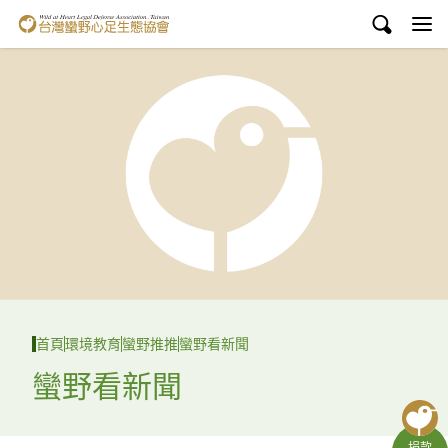
台灣蠻野心足生態協會
認識蠻野
議題與行動
環境教育
白海豚媽祖宮
支持蠻野
English
首頁
環境教育
蠻野推推
蠻野看新聞
臉書
蠻野看新聞
YouTube
捐款