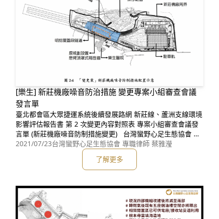
[樂生] 新莊機廠噪音防治措施 變更專案小組審查會議
發言單
臺北都會區⼤眾捷運系統後續發展路網 新莊線、蘆洲⽀線環境
影響評估報告書 第 2 次變更內容對照表 專案小組審查會議發
言單 (新莊機廠噪⾳防制措施變更) 台灣蠻野⼼⾜⽣態協會 專
職律師 蔡雅瀅 ⼀、開發單位及所屬開發計畫應在釐清： 本
2021/07/23
台灣蠻野心足生態協會 專職律師 蔡雅瀅
件由臺北市政府捷運⼯程局 以「新莊機廠噪⾳防制措施變更」
了解更多
的名義送審︔但開發基地位於衛