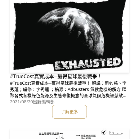
#TrueCost真實成本─贏得星球最後戰爭！
#TrueCost真實成本─贏得星球最後戰爭！ 翻譯：劉妙慈、李
秀蓮；編修：李秀蓮 ；稿源：Adbusters 氣候危機的解方 匯
聚各式各樣綠色能源及生態修復概念的全球氣候危機智慧散佈
在地球上每個國家中，每一個解方都是一塊希望拼圖，只要我
2021/08/20
蠻野編輯部
們承諾踩著我們能想到的所有減低碳排放的舞步持續前行，一
了解更多
個公平、公正、永續及安全的全球系統必將破繭而出。 但，實
際一點吧！同一套戲路無法解救現