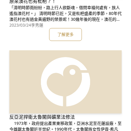
原來澳花也有枇杷？！
「清明時節雨紛紛，路上行人欲斷魂，借問幸福何處有，族人
遙指澳花村。」 清明時節已近，又是枇杷盛產的季節，80年代
澳花村也有過金黃遍野的榮景呢！30幾年後的現在，澳花的枇
杷去哪了？…… 澳花村的枇杷已結實累累(照片提供：楊純宜)
2023/03/24
李秀蓮
古時因枇杷「備四時之氣」(註一)而被視為佳果，結實累累的
了解更多
金黃果實名之「黃金丸」，象徵吉祥美好、幸福安康、子嗣昌
盛、富裕充足，故古人喜於庭園栽植。早期種植傳統作物的
反亞泥捍衛太魯閣與礦業法修法
1973年，政府提出產業東移政策，亞洲水泥至花蓮設廠，至
今雄踞太魯閣近半世紀。1990年代，太魯閣族女性伊貢‧希凡