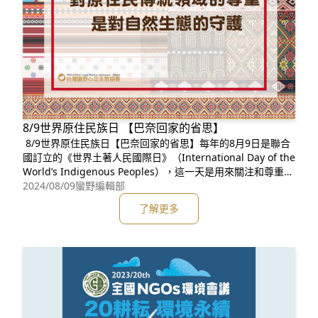
8/9世界原住民族日 【巴奈回家的省思】
8/9世界原住民族日【巴奈回家的省思】每年的8月9日是聯合
國訂立的《世界土著人民國際日》（International Day of the
World’s Indigenous Peoples），這一天是用來關注和尊重全
球各地的土著人民。土著人民是指那些在自己祖先的土地上生
2024/08/09
蠻野編輯部
活了很久的人，他們有自己獨特的語言和文化。土著人民這個
了解更多
詞是目前聯合國官網中文語言的用詞，在台灣則使用原