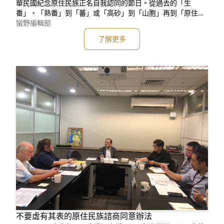
華民國紀念原住民族正名自我認同的節日。從過去的「生
番」、「熟番」到「蕃」或「高砂」到「山胞」再到「原住民
族」，無論名稱為何，都必須認知原住民族才是台灣真正的主
蠻野編輯部
人。數十年來原民爭取的「正名權、土地權、自治權」，後二
了解更多
項未竟之業，尚待各項細緻的法規建置，而貨真價實的「原住
民族諮商同意權」更是檢視是否落實土地權、自治權的真心誠
意、諮商同意權◆係為原住
不要虛有其表的原住民族諮商同意辦法