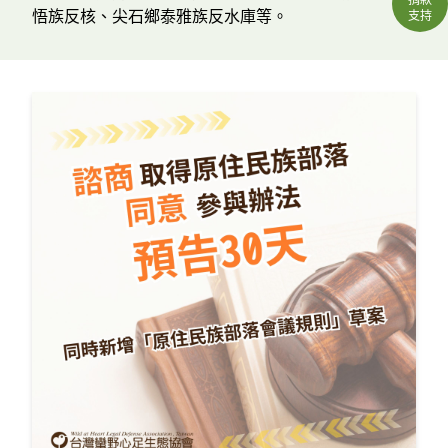
悟族反核、尖石鄉泰雅族反水庫等。
支持