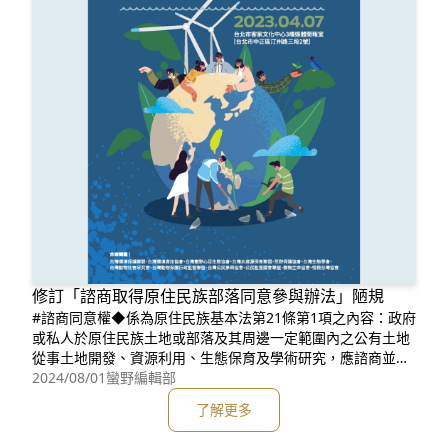
修訂「諮商取得原住⺠族部落同意參與辦法」陋規
#諮商同意權◆係為原住民族基本法第21條第1項之內容：政府
或私人於原住民族土地或部落及其周邊一定範圍內之公有土地
從事土地開發、資源利用、生態保育及學術研究，應諮商並取
得原住民族或部落同意或參與，原住民得分享相關利益。◆主
2024/08/01
蠻野編輯部
要目的是肯認原住民族之諮商同意權，保障原住民族對於土地
了解更多
與自然資源之權益。#台灣蠻野心足生態協會關注並參與修訂#
諮商取得原住民族部落同意參與辦法◆透過2023年全國NGOs