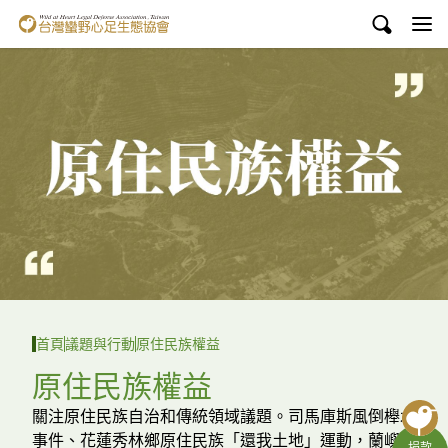
台灣蠻野心足生態協會
認識蠻野
議題與行動
環境教育
白海豚媽祖宮
支持蠻野
English
首頁
議題與行動
原住民族權益
臉書
原住民族權益
YouTube
關注原住民族自治和傳統領域議題。司馬庫斯風倒櫸木
事件、花蓮秀林鄉原住民族「還我土地」運動，蘭嶼達
捐款