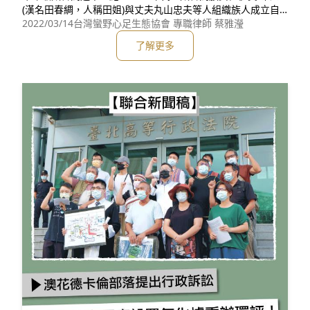
(漢名田春綢，人稱田姐)與丈夫丸山忠夫等人組織族人成立自
救會，發起「反亞泥‧還我土地」運動。 2004年本會成立
2022/03/14
台灣蠻野心足生態協會 專職律師 蔡雅瀅
後，開始協助世代居住耕作的土地遭亞泥佔據的太魯閣族人，
了解更多
辦理土地所有權移轉登記，同時研