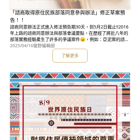
「諮商取得原住民族部落同意參與辦法」修正草案預
告！！
諮商同意辦法正式進入修法預告期30天，到5月2日截止‼️2016
年上路的諮商同意辦法與部落會議要點，在歷經了將近八年的
部落實務經驗產生了許多的爭議案件😠，例如：亞泥案的諮商
同意、卡大地布案件、德卡倫案件、潭南部落礦場案件⋯⋯等
2025/04/16
蠻野編輯部
等。爭議點從部落會議成員的認定、家戶長制度的投票、關係
了解更多
部落的認定、議決同意事項的流程、代行召集的問題與鄉公所
的協助等等，數不清的爭議也讓諮商同意辦法有重新進行修改
之必要。因此