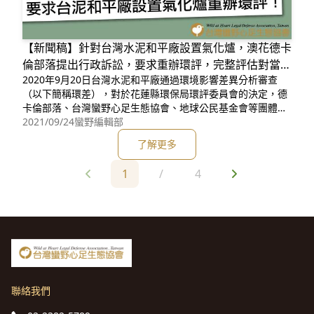
【新聞稿】針對台灣水泥和平廠設置氣化爐，澳花德卡
倫部落提出行政訴訟，要求重辦環評，完整評估對當地
2020年9月20日台灣水泥和平廠通過環境影響差異分析審查
居民的影響
（以下簡稱環差），對於花蓮縣環保局環評委員會的決定，德
卡倫部落、台灣蠻野心足生態協會、地球公民基金會等團體提
出行政訴訟，原因是認為水泥廠新增一座「氣化爐」處理花蓮
2021/09/24
蠻野編輯部
一天150公噸的生活廢棄物，理當屬於新的開發行為，應該要
了解更多
進行完整的環境影響評估，而不是只用較為寬鬆的環差來把
關。 台灣水泥和平廠（以下
1
/
4
聯絡我們