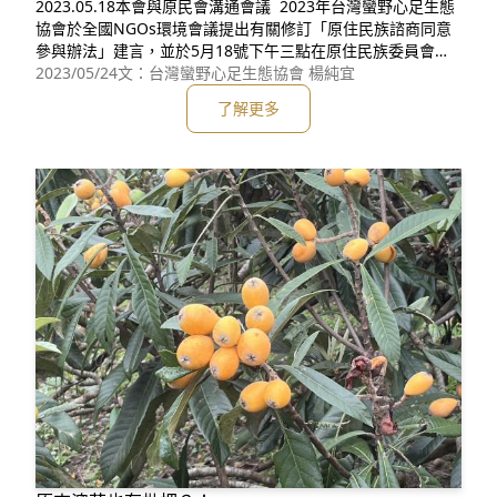
2023.05.18本會與原民會溝通會議 2023年台灣蠻野心足生態
協會於全國NGOs環境會議提出有關修訂「原住民族諮商同意
參與辦法」建言，並於5月18號下午三點在原住民族委員會召
開第一次溝通會議。 現場由原民會鍾副主委興華與綜合規劃
2023/05/24
文：台灣蠻野心足生態協會 楊純宜
處處長、專門委員、科長等六位一同與本會創辦人文魯彬、辦
了解更多
公室主任，以及議題負責人共同討論爭點。 過去三年多，本
會在部落實際參與「部落會議」所記錄下