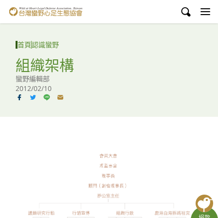
台灣蠻野心足生態協會
認識蠻野
首頁
認識蠻野
議題與行動
組織架構
蠻野編輯部
環境教育
2012/02/10
白海豚媽祖宮
支持蠻野
English
臉書
YouTube
捐款