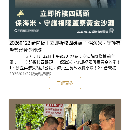
20260122 新聞稿｜立即拆核四碼頭 ：保海米、守護福
隆鹽寮黃金沙灘！
時間：1月22日上午9:30 地點：立法院群賢樓前主
題： 立即拆核四碼頭 保海米、守護福隆鹽寮黃金沙灘！
1、沙丘再流失2點1公尺，海米生長基地將崩塌！2、台電核工
部門蓄意隱
2026/01/22
蠻野編輯部
了解更多