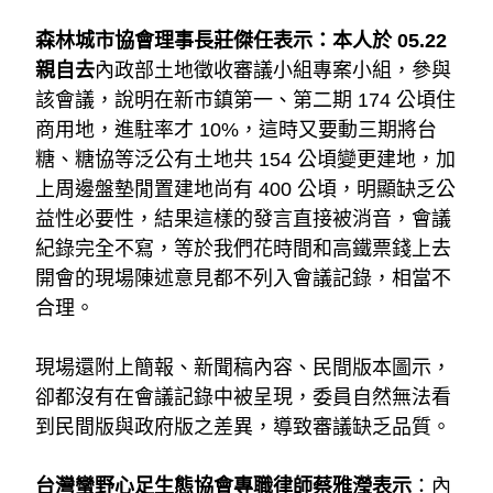
森林城市協會理事長莊傑任表示：本人於 05.22 
親自去
內政部土地徵收審議小組專案小組，參與
該會議，說明在新市鎮第一、第二期 174 公頃住
商用地，進駐率才 10%，這時又要動三期將台
糖、糖協等泛公有土地共 154 公頃變更建地，加
上周邊盤墊閒置建地尚有 400 公頃，明顯缺乏公
益性必要性，結果這樣的發言直接被消音，會議
紀錄完全不寫，等於我們花時間和高鐵票錢上去
開會的現場陳述意見都不列入會議記錄，相當不
合理。
現場還附上簡報、新聞稿內容、民間版本圖示，
卻都沒有在會議記錄中被呈現，委員自然無法看
到民間版與政府版之差異，導致審議缺乏品質。
台灣蠻野心足生態協會專職律師蔡雅瀅表示
：內