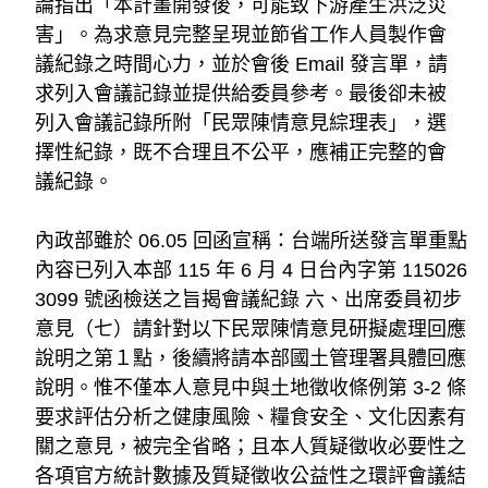
論指出「本計畫開發後，可能致下游產生洪泛災
害」。為求意見完整呈現並節省工作人員製作會
議紀錄之時間心力，並於會後 Email 發言單，請
求列入會議記錄並提供給委員參考。最後卻未被
列入會議記錄所附「民眾陳情意見綜理表」，選
擇性紀錄，既不合理且不公平，應補正完整的會
議紀錄。 
內政部雖於 06.05 回函宣稱：台端所送發言單重點
內容已列入本部 115 年 6 月 4 日台內字第 115026
3099 號函檢送之旨揭會議紀錄 六、出席委員初步
意見（七）請針對以下民眾陳情意見研擬處理回應
說明之第１點，後續將請本部國土管理署具體回應
說明。惟不僅本人意見中與土地徵收條例第 3-2 條
要求評估分析之健康風險、糧食安全、文化因素有
關之意見，被完全省略；且本人質疑徵收必要性之
各項官方統計數據及質疑徵收公益性之環評會議結