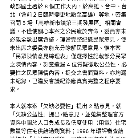
政部國土署於 8 個工作天內，於高雄、台中、台
北（會前２日臨時變更地點至高雄）等地，密集
召開 5 場「高雄新市鎮第三期發展區」相關會
議，不僅使關心本案之公民疲於奔命，委員亦未
必能全數出席會議，理當完整紀錄民眾意見，使
未出席之委員亦能充分瞭解民眾意見。惟本案
「民眾陳情意見綜理表」僅選擇性記載部分民眾
之陳情內容，刻意遺漏 4 位質疑徵收公益性、必
要性之民眾陳情內容，提交之書面資料，亦均漏
未紀錄，已違反會議紀錄應真實完整之程序要
求。
本人就本案「欠缺必要性」提出 2 點意見，就
「欠缺公益性」提出7點意見，並蒐集整理官方
資料中關於人口負成長及低度使用（用電）住宅
數量等住宅供給過剩資料；1996 年環評審查結