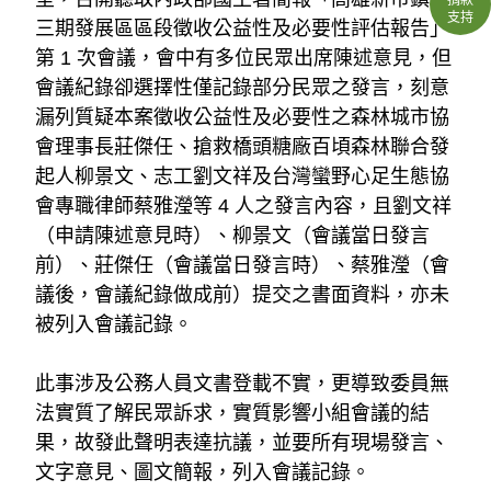
支持
三期發展區區段徵收公益性及必要性評估報告」
第 1 次會議，會中有多位民眾出席陳述意見，但
會議紀錄卻選擇性僅記錄部分民眾之發言，刻意
漏列質疑本案徵收公益性及必要性之森林城市協
會理事長莊傑任、
搶救橋頭糖廠百頃森林聯合發
起人柳景文
、志工劉文祥及台灣蠻野心足生態協
會專職律師蔡雅瀅等 4 人之發言內容，且劉文祥
（申請陳述意見時）、柳景文（會議當日發言
前）、莊傑任（會議當日發言時）、蔡雅瀅（會
議後，會議紀錄做成前）提交之書面資料，亦未
被列入會議記錄。
此事涉及公務人員文書登載不實，更導致委員無
法實質了解民眾訴求，實質影響小組會議的結
果，故發此聲明表達抗議，並要所有現場發言、
文字意見、圖文簡報，列入會議記錄。