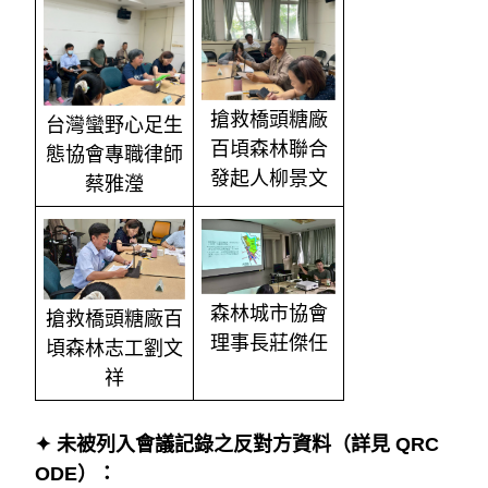
搶救橋頭糖廠
台灣蠻野心足生
百頃森林聯合
態協會專職律師
發起人柳景文
蔡雅瀅
森林城市協會
搶救橋頭糖廠百
理事長莊傑任
頃森林志工劉文
祥
✦ 未被列入會議記錄之反對方資料
（詳見 QRC
ODE）：