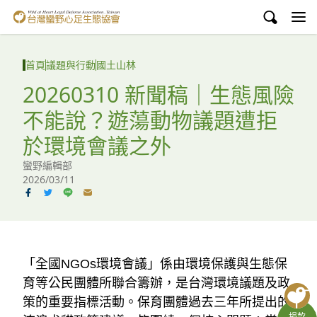
台灣蠻野心足生態協會
認識蠻野
首頁
議題與行動
國土山林
議題與行動
20260310 新聞稿｜生態風險
不能說？遊蕩動物議題遭拒
環境教育
於環境會議之外
白海豚媽祖宮
蠻野編輯部
2026/03/11
支持蠻野
English
臉書
「全國NGOs環境會議」係由環境保護與生態保
育等公民團體所聯合籌辦，是台灣環境議題及政
YouTube
策的重要指標活動。保育團體過去三年所提出的
捐款