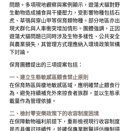
問題。多項現地觀察與案例顯示，遊蕩犬貓對野
生動物造成捕食與干擾壓力，受影響物種包括石
虎、草鴞與穿山甲等保育類物種。部分地區亦出
現犬群化與人車衝突增加情形。團體強調，正因
遊蕩犬貓問題已同時涉及生物多樣性、公共安全
與農業損失，其管理方式理應納入環境政策架構
下討論。
保育團體提出的三項提案包括：
一、建立生態敏感區餵食禁止原則
在保育熱區與棲地敏感區域，應明確禁止餵食行
為，避免持續補充外來掠食者族群，並以生態承
載量作為管理依據。
二、檢討零安樂政策下的收容制度困境
在保障動物福利前提下，重新檢視現行收容制度
是否具備可持續性，並確保專業獸醫評估機制得