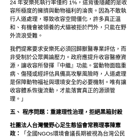
24 年安樂死執行率僅約 1%，這背後隱藏的是收
容所極度的擁擠與動物福利的淪喪。因為不敢執
行人道處理，導致收容空間僵化，許多真正溫
和、有機會被領養的犬貓被拒於門外，只能在野
外流浪受難。
我們提案要求安樂死必須回歸獸醫專業評估，而
非受制於公眾輿論壓力。政府應提升收容醫療資
源，讓收容所發揮『中繼』功能。當動物面臨重
病、傷殘或經評估具備高攻擊風險時，人道處理
是保障動物福祉與環境安全的必要機制。唯有讓
收容體系恢復流動，才能落實真正的源頭管
理。」
五、 程序問題：重建理性治理，拒絕黑箱封殺
社團法人台灣蠻野心足生態協會常務理事陳憲
政：
「全國NGOs環境會議長期被視為台灣公民