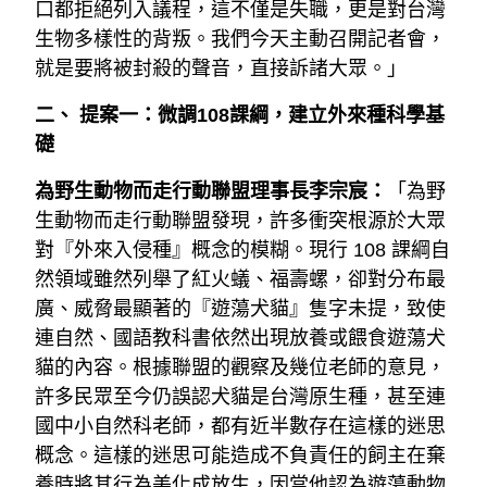
口都拒絕列入議程，這不僅是失職，更是對台灣
生物多樣性的背叛。我們今天主動召開記者會，
就是要將被封殺的聲音，直接訴諸大眾。」
二、 提案一：微調108課綱，建立外來種科學基
礎
為野生動物而走行動聯盟理事長李宗宸：
「為野
生動物而走行動聯盟發現，許多衝突根源於大眾
對『外來入侵種』概念的模糊。現行 108 課綱自
然領域雖然列舉了紅火蟻、福壽螺，卻對分布最
廣、威脅最顯著的『遊蕩犬貓』隻字未提，致使
連自然、國語教科書依然出現放養或餵食遊蕩犬
貓的內容。根據聯盟的觀察及幾位老師的意見，
許多民眾至今仍誤認犬貓是台灣原生種，甚至連
國中小自然科老師，都有近半數存在這樣的迷思
概念。這樣的迷思可能造成不負責任的飼主在棄
養時將其行為美化成放生，因當他認為遊蕩動物