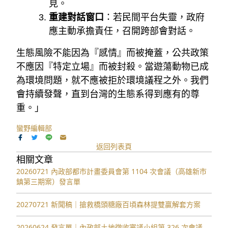
見。
重建對話窗口
：若民間平台失靈，政府
應主動承擔責任，召開跨部會對話。
生態風險不能因為『感情』而被掩蓋，公共政策
不應因『特定立場』而被封殺。當遊蕩動物已成
為環境問題，就不應被拒於環境議程之外。我們
會持續發聲，直到台灣的生態系得到應有的尊
重。」
蠻野編輯部
返回列表頁
相關文章
20260721 內政部都市計畫委員會第 1104 次會議（高雄新市
鎮第三期案）發言單
20270721 新聞稿｜搶救橋頭糖廠百頃森林提雙贏解套方案
20260624 發言單｜內政部土地徵收審議小組第 326 次會議