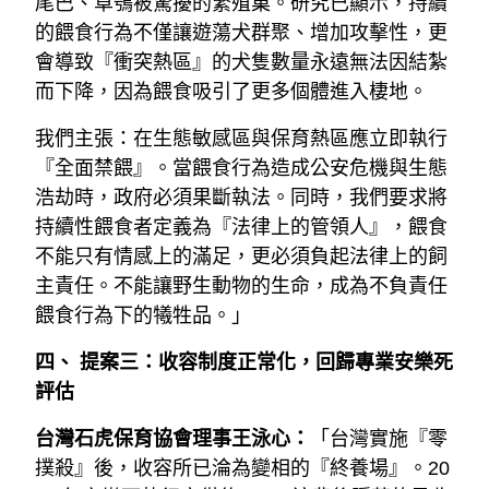
尾巴、草鴞被驚擾的繁殖巢。研究已顯示，持續
的餵食行為不僅讓遊蕩犬群聚、增加攻擊性，更
會導致『衝突熱區』的犬隻數量永遠無法因結紮
而下降，因為餵食吸引了更多個體進入棲地。
我們主張：在生態敏感區與保育熱區應立即執行
『全面禁餵』。當餵食行為造成公安危機與生態
浩劫時，政府必須果斷執法。同時，我們要求將
持續性餵食者定義為『法律上的管領人』，餵食
不能只有情感上的滿足，更必須負起法律上的飼
主責任。不能讓野生動物的生命，成為不負責任
餵食行為下的犧牲品。」
四、 提案三：收容制度正常化，回歸專業安樂死
評估
台灣石虎保育協會理事王泳心：
「台灣實施『零
撲殺』後，收容所已淪為變相的『終養場』。20