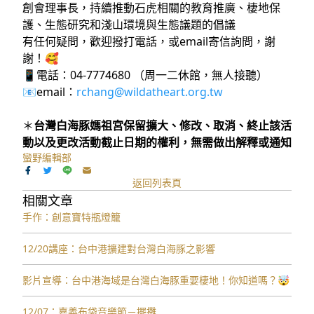
創會理事長，持續推動石虎相關的教育推廣、棲地保
護、生態研究和淺山環境與生態議題的倡議
有任何疑問，歡迎撥打電話，或email寄信詢問，謝
謝！🥰
📱電話：04-7774680 （周一二休館，無人接聽）
📧email：
rchang@wildatheart.org.tw
＊
台灣白海豚媽祖宮保留擴大、修改、取消、終止該活
動以及更改活動截止日期的權利，無需做出解釋或通知
蠻野編輯部
返回列表頁
相關文章
手作：創意寶特瓶燈籠
12/20講座：台中港擴建對台灣白海豚之影響
影片宣導：台中港海域是台灣白海豚重要棲地！你知道嗎？🤯
12/07：嘉義布袋音樂節－擺攤