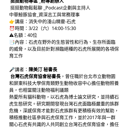
挺挺動物專區 _粉專創辦人
挺挺動物鬆鬆聊 _Podcast企劃與主持人
中華鯨豚協會_資深志工與常務理事
👉講座：消失中的淺山精靈-石虎
⏰時間：3/22（六）14:00-15:30
⚠️名額：40位
📑內容：石虎在野外的生態習性和行為、生存所面臨
的威脅，以及目前針對瀕臨絕種的石虎所展開的各項保
育工作
🎤講者：
陳美汀 秘書長
台灣石虎保育協會秘書長
，曾任職於台北市立動物園
和屏東科技大學保育類野生動物收容中心擔任動物照養
員，也相當關注動物福利議題
熱愛所有貓科動物，以石虎為博士論文研究，並持續石
虎生態研究。研究期間發現台灣石虎面臨極嚴重的族群
危機，深感保育才能對石虎族群有更積極有效的幫助，
積極推動社區參與石虎保育工作，並於2017年與一群
關心石虎有共識的人共同創立台灣石虎保育協會，擔任