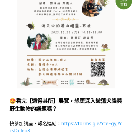
支持
🤩看完【適得其所】展覽，想更深入遊蕩犬貓與
野生動物的議題嗎？
快參加講座，報名連結：
https://forms.gle/YceEgyJYc
zsDpJep8