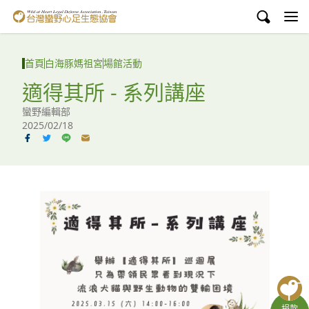
台灣蠻野心足生態協會
認識蠻野
首頁
白海豚媽祖宮
場館活動
議題與行動
適得其所 - 系列講座
蠻野編輯部
環境教育
2025/02/18
白海豚媽祖宮
支持蠻野
English
臉書
YouTube
捐款