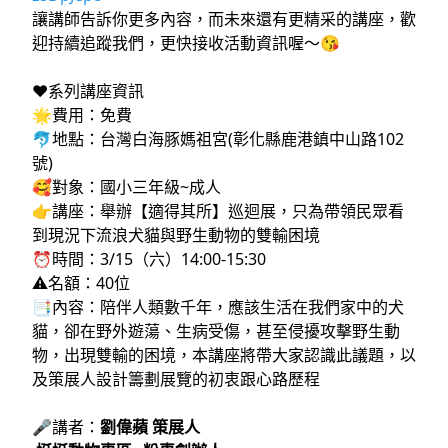
讓講師告訴你更多內容，而未來還有更精采的講座，歡
迎持續追蹤我們，更快接收活動資訊喔～😘
❤️系列講座資訊
🌟費用：免費
🐬地點：台灣白海豚媽祖宮(彰化縣鹿港鎮中山路102
號)
🥰對象：國小三年級~成人
👉講座：舉辦【適得其所】巡迴展，只為帶領民眾看
到現況下流浪犬貓與野生動物的雙輸困境
⏰時間：3/15（六）14:00-15:30
⚠️名額：40位
📑內容：陪伴人類數千年，應該生活在我們家中的犬
貓，卻在野外遊蕩、生病受傷，甚至侵擾攻擊野生動
物，出現雙輸的困境，本講座將帶大家認識此議題，以
及策展人設計籌劃展覽的初衷跟心路歷程
🎤講者：
劉偉蘋 策展人