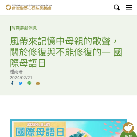
台灣蠻野心足生態協會
認識蠻野
首頁
最新消息
議題與行動
風帶來記憶中母親的歌聲，
關於修復與不能修復的— 國
環境教育
際母語日
白海豚媽祖宮
鍾雨珊
2024/02/21
支持蠻野
English
臉書
YouTube
捐款