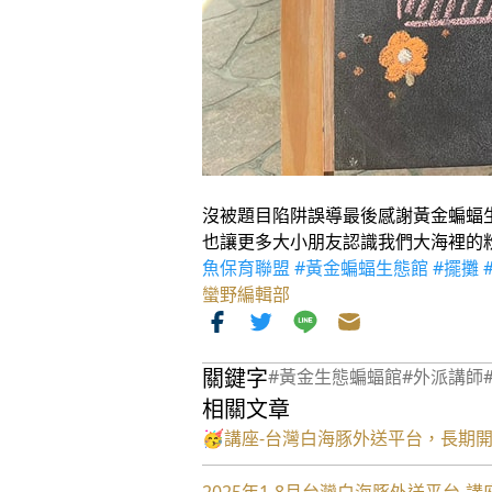
沒被題目陷阱誤導最後感謝黃金蝙蝠
也讓更多大小朋友認識我們大海裡的
魚保育聯盟
#黃金蝙蝠生態館
#擺攤
蠻野編輯部
關鍵字
#黃金生態蝙蝠館
#外派講師
相關文章
🥳講座-台灣白海豚外送平台，長期