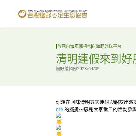
台灣蠻野心足生態協會
首頁
白海豚媽祖宮
白海豚外送平台
清明連假來到好
蠻野編輯部
2023/04/09
你還在回味清明五天連假與親友出遊嗎
me
的擺攤～感謝大家當日的活動參