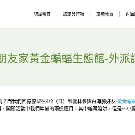
認識蠻野
議題與行動
環境教育
白海
朋友家黃金蝙蝠生態館-外派
？而我們回憶停留在4/2（日）到雲林參與白海豚好友-
黃金蝙蝠生
與，闖關活動中我們準備的兩道題目，其中暗藏陷阱，但是～小