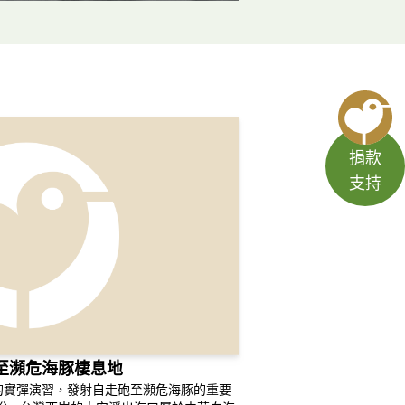
捐款
支持
至瀕危海豚棲息地
的實彈演習，發射自走砲至瀕危海豚的重要