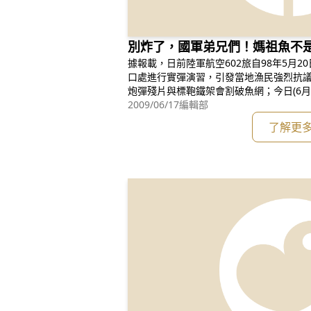
別炸了，國軍弟兄們！媽祖魚不
據報載，日前陸軍航空602旅自98年5月2
口處進行實彈演習，引發當地漁民強烈抗
炮彈殘片與標鞄鐵架會割破魚網；今日(6月
進行對海重砲保養射擊。 又大安溪出海口等近海海域，不僅係魚卵、仔稚
2009/06/17
編輯部
魚、蝦蟹等之孵化與成長場所，更是中華
了解更
軍旅於該處進行炸射演習，對漁民生計與