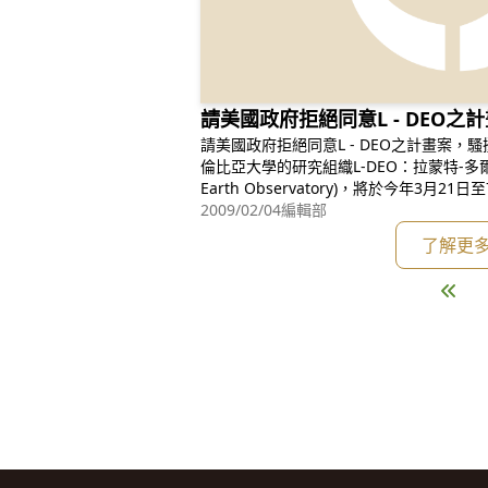
請美國政府拒絕同意L - DEO
請美國政府拒絕同意L - DEO之計畫案，騷擾台灣海洋生
倫比亞大學的研究組織L-DEO：拉蒙特-多爾地地
Earth Observatory)，將於今年3月
和菲律賓的經濟海域Exclusive Economic
2009/02/04
編輯部
之海底探勘，震測海域也包括台灣的白海
了解更