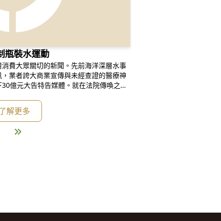
制瓶裝水運動
灣消費大眾關切的新聞。先前海洋深層水事
訊，業者誇大商業宣傳與未經查證的醫療神
30億元大告特告媒體。就在法院傳喚之
所謂的見證者以喝奈波水減肥成功和假台大
。不管是公部門或是業者為什麼會ㄧ波波的
了解更多
此大費周章呢？背後的原因實在值得消費者