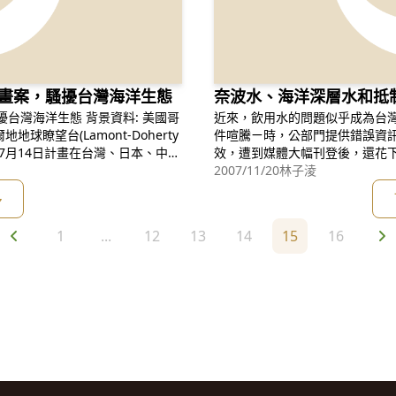
之計畫案，騷擾台灣海洋生態
奈波水、海洋深層水和抵
態 背景資料: 美國哥
近來，飲用水的問題似乎成為台
球瞭望台(Lamont-Doherty
件喧騰ㄧ時，公部門提供錯誤資
21日至7月14日計畫在台灣、日本、中國
效，遭到媒體大幅刊登後，還花下
 Zone - EEZ)內進行海洋震測研究
際，所謂奈波水事件發生，又有
2007/11/20
林子淩
豚
教授在電子媒體上大肆宣傳療效
多
為了ㄧ個很簡單的「水」，要如
1
...
12
13
14
15
16