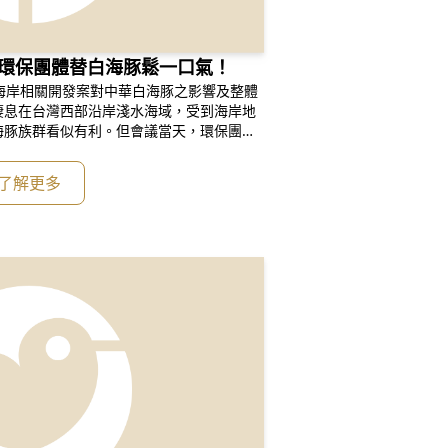
 環保團體替白海豚鬆一口氣！
海岸相關開發案對中華白海豚之影響及整體
棲息在台灣西部沿岸淺水海域，受到海岸地
海豚族群看似有利。但會議當天，環保團體
學、開發案相關資訊及列席名單方面，均嚴
照原定計畫進行會議，做出來的決定很可能
了解更多
。最後委員會同意本次會議，除建議改善