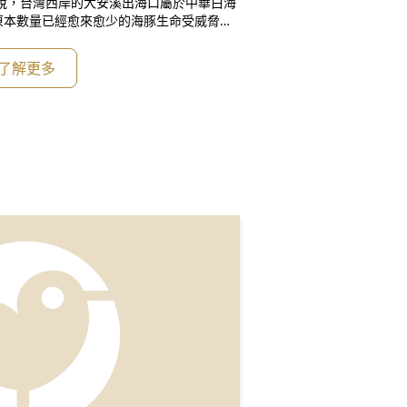
原本數量已經愈來愈少的海豚生命受威脅。
豚表示任何關切之意。」蠻野心足的研究員
了解更多
隻。 台灣的中華白海豚族群去