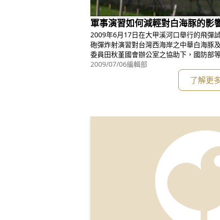
軍事演習如何減輕對白海豚的影
2009年6月17日在大甲溪河口舉行的飛彈試射演習 針對國軍每
砲彈炸射演習對台灣西海岸之中華白海豚
委員田秋堇國會辦公室之協助下，國防部等政
立法院群賢樓會議室，與民間團體進行溝
2009/07/06
編輯部
尤其是聲納對海洋生物的不良影響，特別是
了解更
瀕危物種紅皮書中列為CR（極危）級的中