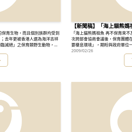
【新聞稿】「海上貓熊媽
「海上貓熊媽祖魚 再不保育來不及」陳情行動 新 聞 稿 
」；去年更被香港人選為海洋吉祥
次跨部會協商會議後，保育團體
瀕臨滅絕」之保育類野生動物，但
要棲息環境」，期盼與政府單位一
年被國際保育單位IUCN列為瀕臨
年底，民間才收到各部會的回應
2009/02/26
台灣，中華白海豚如同媽祖一樣，
受不到政府保育媽祖魚的決心。 針對保育團體提出的重要棲息環境建議範
多
「媽祖魚」的美稱。但
圍，各部會皆顧左右而言他，如