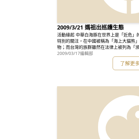
2009/3/21 媽祖出巡護生態
活動緣起 中華白海豚在世界上是「近危」的保育生物，而且個別族群均受到
特別的關注，在中國被稱為「海上大貓熊
物；而台灣的族群雖然在法律上被列為「
其面臨的危機受到國際間的高度重視，於去
2009/03/17
編輯部
絕種等級當中最嚴重的「極危」等級。在
了解更
是守護海洋生態的重要角色，因而被冠上