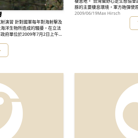
棲息地。 台灣蠻野心足生態協會說，台灣西岸的大安溪出海口屬於中華白海
豚的主要棲息環境，軍方砲彈使
「軍方並未對這群極度瀕危的海
2009/06/19
Max Hirsch
響
馬書奇說。 馬書奇提到，這種海豚又稱為「東台灣海峽印太洋駝海豚」，目
年對海射擊及
前大約只剩下一百
及海洋生物所造成的騷擾，在立法
府單位於2009年7月2日上午假
通協調，希望能共商減輕軍事活動
已被國際自然保育聯盟（IUCN）
多
華