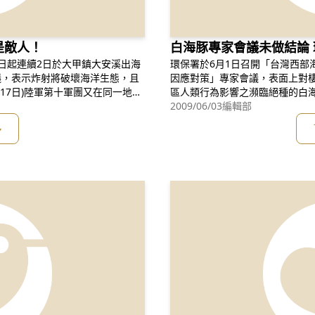
是敵人！
白海豚專家會議未做結論
0日起連續2日於大甲鎮大安溪出海
環保署於6月1日召開「台灣西部
議，表示炸射將破壞海洋生態，且
因應對策」專家會議，表面上對
17日)陸軍第十軍團又在同一地點
區人類行為影響之瀕臨絕種的白
一致聲明：本次會議，無論在科
2009/06/03
編輯部
白海豚之重要棲息地，國防部所屬
重不周全、甚至不正確，如果按
多
第一級保育
會誤導白海豚的保育措施與方向