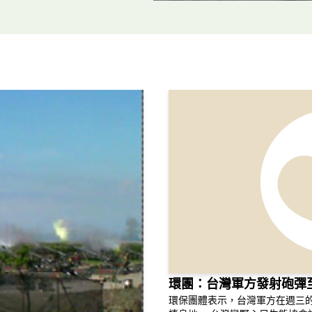
環團：台灣軍方發射砲彈
環保團體表示，台灣軍方在週三