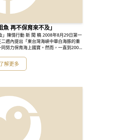
祖魚 再不保育來不及」
2008年8月29日第一
在二週內提出「東台灣海峽中華白海豚的重
同努力保育海上國寶。然而，一直到2008
。不僅時間上延遲，態度更是避重就輕，感
了解更多
水利署以「資料不足