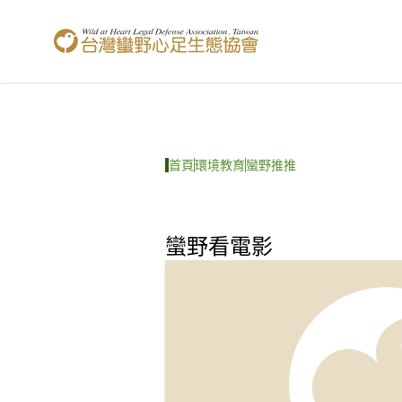
台灣蠻野心足生態協會
首頁
環境教育
蠻野推推
蠻野看電影