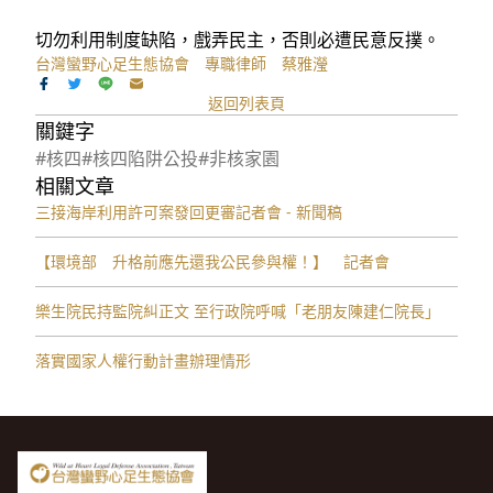
切勿利用制度缺陷，戲弄民主，否則必遭民意反撲。
台灣蠻野心足生態協會 專職律師 蔡雅瀅
返回列表頁
關鍵字
#核四
#核四陷阱公投
#非核家園
相關文章
三接海岸利用許可案發回更審記者會 - 新聞稿
【環境部 升格前應先還我公民參與權！】 記者會
樂生院民持監院糾正文 至行政院呼喊「老朋友陳建仁院長」
落實國家人權行動計畫辦理情形