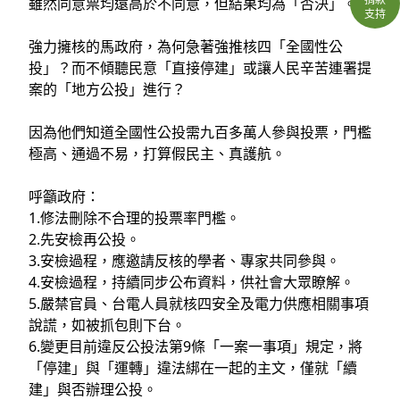
雖然同意票均遠高於不同意，但結果均為「否決」。
支持
強力擁核的馬政府，為何急著強推核四「全國性公
投」？而不傾聽民意「直接停建」或讓人民辛苦連署提
案的「地方公投」進行？
因為他們知道全國性公投需九百多萬人參與投票，門檻
極高、通過不易，打算假民主、真護航。
呼籲政府：
1.修法刪除不合理的投票率門檻。
2.先安檢再公投。
3.安檢過程，應邀請反核的學者、專家共同參與。
4.安檢過程，持續同步公布資料，供社會大眾瞭解。
5.嚴禁官員、台電人員就核四安全及電力供應相關事項
說謊，如被抓包則下台。
6.變更目前違反公投法第9條「一案一事項」規定，將
「停建」與「運轉」違法綁在一起的主文，僅就「續
建」與否辦理公投。