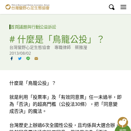
台灣蠻野心足生態協會
認識蠻野
首頁
議題與行動
公益訴訟
議題與行動
# 什麼是「鳥籠公投」？
台灣蠻野心足生態協會 專職律師 蔡雅瀅
環境教育
2013/08/02
白海豚媽祖宮
支持蠻野
什麼是「鳥籠公投」？
English
就是利用「投票率」及「有效同意票」任一未過半，即
臉書
為「否決」的超高門檻（公投法30條），把「同意變
成否決」的魔法。
YouTube
台灣歷史上辦過6次全國性公投，且均係與大選合辦，
捐款