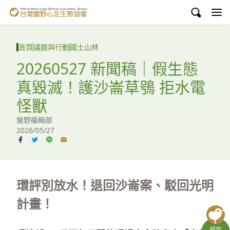
台灣蠻野心足生態協會
認識蠻野
首頁
議題與行動
國土山林
議題與行動
20260527 新聞稿｜假生態
真毀滅！護沙崙草鴞 拒水電
環境教育
怪獸
白海豚媽祖宮
蠻野編輯部
2026/05/27
支持蠻野
English
臉書
環評別放水！退回沙崙案、駁回光明
計畫！
YouTube
捐款