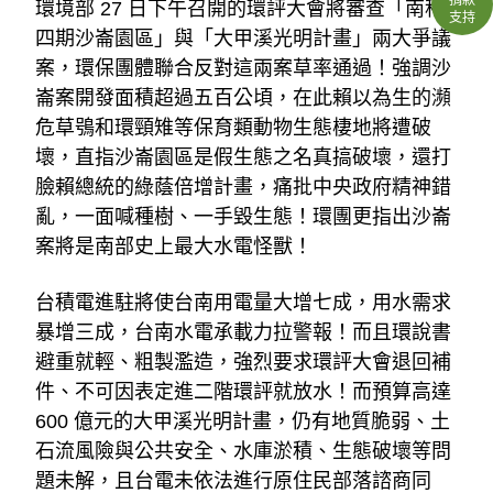
環境部 27 日下午召開的環評大會將審查「南科
支持
四期沙崙園區」與「大甲溪光明計畫」兩大爭議
案，環保團體聯合反對這兩案草率通過！強調沙
崙案開發面積超過五百公頃，在此賴以為生的瀕
危草鴞和環頸雉等保育類動物生態棲地將遭破
壞，直指沙崙園區是假生態之名真搞破壞，還打
臉賴總統的綠蔭倍增計畫，痛批中央政府精神錯
亂，一面喊種樹、一手毀生態！環團更指出沙崙
案將是南部史上最大水電怪獸！
台積電進駐將使台南用電量大增七成，用水需求
暴增三成，台南水電承載力拉警報！而且環說書
避重就輕、粗製濫造，強烈要求環評大會退回補
件、不可因表定進二階環評就放水！而預算高達 
600 億元的大甲溪光明計畫，仍有地質脆弱、土
石流風險與公共安全、水庫淤積、生態破壞等問
題未解，且台電未依法進行原住民部落諮商同