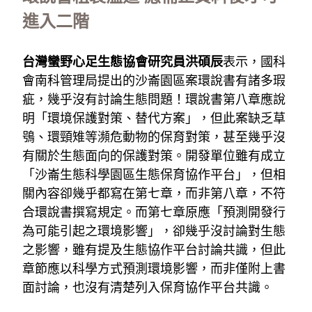
進入二階
台灣蠻野心足生態協會研究員洪碩辰
表示，國科
會南科管理局提出的沙崙園區案環說書有諸多瑕
疵，幾乎沒有討論生態問題！環說書第八章應說
明「環境保護對策、替代方案」，但此案缺乏草
鴞、環頸雉等瀕危動物的保育對策，甚至幾乎沒
有關於生態面向的保護對策。開發單位雖有成立
「沙崙生態科學園區生態保育協作平台」，但相
關內容卻幾乎都寫在第七章，而非第八章，不符
合環說書撰寫規定。而第七章原應「預測開發行
為可能引起之環境影響」，卻幾乎沒討論對生態
之影響，雖有提及生態協作平台討論共識，但此
章節應以科學方式預測環境影響，而非僅附上書
面討論，也沒有清楚列入保育協作平台共識。