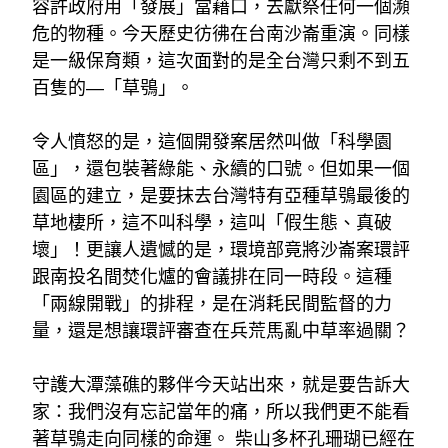
容許政府用「發展」當藉口，去獻祭任何一個瀕
危的物種。今天歷史彷彿在台南沙崙重演。同樣
是一級保育類，這次面對的是全台灣只剩不到五
百隻的—「草鴞」。
令人憤怒的是，這個開發案居然叫做「科學園
區」，還包裝著綠能、永續的口號。但如果一個
園區的建立，是要抹去台灣特有亞種草鴞最後的
草地棲所，這不叫科學，這叫「假生態、真破
壞」！更讓人遺憾的是，環境部竟將沙崙案環評
跟南投名間焚化爐的會議排在同一時段。這種
「兩線開戰」的排程，是在消耗民間監督的力
量，還是想讓環評審查在兵荒馬亂中草率過關？
守護大潭藻礁的夥伴今天站出來，就是要告訴大
家：我們沒有忘記當年的痛，所以我們更不能看
著草鴞走向同樣的命運。 柴山多杯孔珊瑚已經在