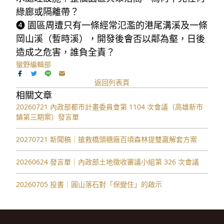
綠廊或隔離帶？
❹ 
園區周遭只有一條經常氾濫的港尾溝溪及一條
岡山溪（暫時溪），開發後會否以鄰為壑，日後
造成之危害，誰負全責？
蠻野編輯部
返回列表頁
相關文章
20260721 內政部都市計畫委員會第 1104 次會議（高雄新市
鎮第三期案）發言單
20270721 新聞稿｜搶救橋頭糖廠百頃森林提雙贏解套方案
20260624 發言單｜內政部土地徵收審議小組第 326 次會議
20260705 投書｜圓山落石對「保變住」的啟示