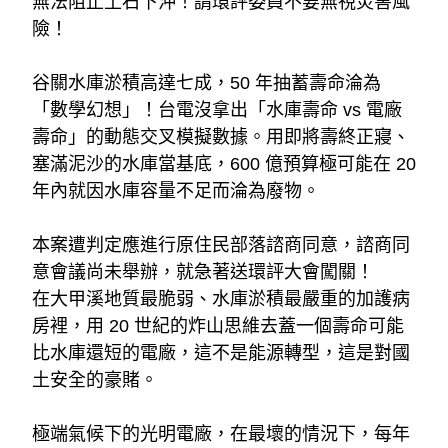
無法阻止土石下沖！請環評委員不要無視災害風
險！
谷關水庫淤積高達七成，50 年抽蓄壽命淪為
「數學幻想」！台電沒拿出「水庫壽命 vs 電廠
壽命」的動態交叉模擬數據。用即將壽終正寢、
塞滿泥沙的水庫當基底，600 億預算極可能在 20 
年內就因水庫容量不足而淪為廢物。
本案遭判定應進行原住民部落諮商同意，諮商同
意會議尚未舉辦，就急著送環評大會闖關！
在大甲溪地質最脆弱、水庫淤積最嚴重的加護病
房裡，用 20 世紀的炸山思維去蓋一個壽命可能
比水庫還短的電廠，這不是能源轉型，這是對國
土安全的豪賭。
極端氣候下的光明電廠，在最壞的情況下，每年