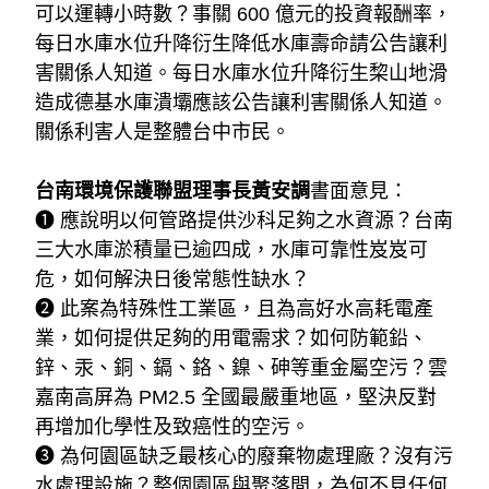
可以運轉小時數？事關 600 億元的投資報酬率，
每日水庫水位升降衍生降低水庫壽命請公告讓利
害關係人知道。每日水庫水位升降衍生棃山地滑
造成德基水庫潰壩應該公告讓利害關係人知道。
關係利害人是整體台中市民。
台南環境保護聯盟理事長黃安調
書面意見：
❶ 應說明以何管路提供沙科足夠之水資源？台南
三大水庫淤積量已逾四成，水庫可靠性岌岌可
危，如何解決日後常態性缺水？
❷ 
此案為特殊性工業區，且為高好水高耗電產
業，如何提供足夠的用電需求？如何防範鉛、
鋅、汞、銅、鎘、鉻、鎳、砷等重金屬空污？雲
嘉南高屏為 PM2.5 全國最嚴重地區，堅決反對
再增加化學性及致癌性的空污。
❸ 
為何園區缺乏最核心的廢棄物處理廠？沒有污
水處理設施？整個園區與聚落間，為何不見任何