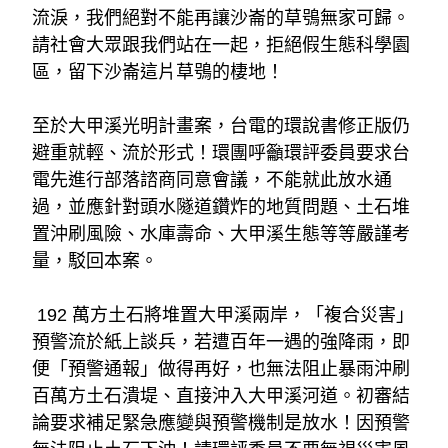
流淚，我們絕對不能再讓沙崙的草鴞無家可歸。
請社會大眾跟我們站在一起，拒絕假生態科學園
區，留下沙崙這片草鴞的棲地！
至於大甲溪光明計畫案，台電的環說書修正版仍
避重就輕、流於形式！環團呼籲環評委員要求台
電先進行部落諮商同意會議，不能就此放水通
過，並應針對頭水隧道鑽炸的地質問題、土石堆
置沖刷風險、水庫壽命、大甲溪生態等等嚴謹考
量，駁回本案。
 192 萬方土石將堆置大甲溪兩岸，「複合災害」
預警流於紙上談兵，若遭百年一遇的強降雨，即
便「預警通報」做得再好，也無法阻止暴雨沖刷
百萬方土石潰堤、直接沖入大甲溪河道。初審結
論要求補足緊急應變與預警機制是放水！因預警