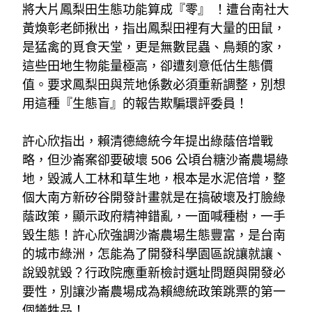
將大片鳳梨田生態功能算成『零』 ！遭台南社大
黃煥彰老師揪出，指出鳳梨田裡有大量的田鼠，
是猛禽的覓食天堂，更是無數昆蟲、鳥類的家，
這些田地生物能量極高，卻遭刻意低估生態價
值。要求鳳梨田與荒地係數必須重新調整，別想
用這種『生態盲』的報告欺騙環評委員！
許心欣指出，賴清德總統今年提出綠蔭倍增戰
略，但沙崙案卻要破壞 506 公頃台糖沙崙農場綠
地，毀滅人工林和草生地，根本是水泥倍增，整
個大南方新矽谷開發計畫就是在搞破壞及打臉綠
蔭政策，顯示政府精神錯亂，一面喊種樹，一手
毀生態！許心欣強調沙崙農場生態豐富，是台南
的城市綠洲，怎能為了開發科學園區說讓就讓、
說毀就毀？行政院應重新檢討選址問題與開發必
要性，別讓沙崙農場成為賴總統政策跳票的第一
個犧牲品！