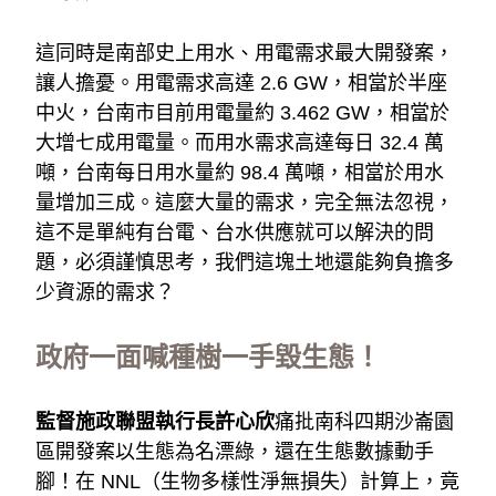
這同時是南部史上用水、用電需求最大開發案，
讓人擔憂。用電需求高達 2.6 GW，相當於半座
中火，台南市目前用電量約 3.462 GW，相當於
大增七成用電量。而用水需求高達每日 32.4 萬
噸，台南每日用水量約 98.4 萬噸，相當於用水
量增加三成。這麼大量的需求，完全無法忽視，
這不是單純有台電、台水供應就可以解決的問
題，必須謹慎思考，我們這塊土地還能夠負擔多
少資源的需求？
政府一面喊種樹一手毀生態！
監督施政聯盟執行長許心欣
痛批南科四期沙崙園
區開發案以生態為名漂綠，還在生態數據動手
腳！在 NNL（生物多樣性淨無損失）計算上，竟