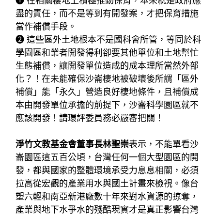
❶ 
在相關棲地上積極推動保育，本來就是政府應
盡的責任，而不是等到有開發案，才把保育措施
當作補償手段。
❷ 
這些區外土地根本不是國科會所管，等同於科
學園區和業者開發得利卻要其他單位和土地幫忙
生態補償，讓開發單位造成的成本理所當然外部
化？！在未能確保沙崙棲地被破壞後所謂「區外
補償」能「永久」營造良好棲地條件，且補償成
本由開發單位承擔的前提下，沙崙科學園區就不
應該開發！請環評委員務必嚴審把關！
淨竹文教基金會董事長林聖崇
表示，不能單看沙
崙園區這五百公頃，台灣任何一個大型園區的開
發，都與國家的整體環境承受力息息相關，必須
拉高從宏觀的產業用水與國土計畫來檢視。像台
塑六輕和南亞新港廠數十年來對水資源的掠奪，
產業與地下水爭水的殘酷現實才是真正影響台灣