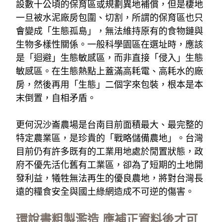
設數十公頃的保育區或規劃異地補償，但是棲地
一旦被水泥廠房包圍、切割，所謂的保育區也只
會變成「生態孤島」，無法維持原有的食物鏈與
生物多樣性關係。一般科學園區在選址時，應該
是「迴避」生態敏感區，而非直接「侵入」生態
敏感區。在生態熱點上蓋滿高耗電、高耗水的廠
房，然後再用「生態」二個字來包裝，根本是本
末倒置，自相矛盾。
更何況沙崙農場是台南目前面積最大、最完整的
特定農業區，是珍貴的「戰略儲備農地」。台灣
目前仍有許多既有的工業用地處於閒置狀態，政
府不優先活化舊有工業區，卻為了短期的土地開
發利益，犧牲無法再生的優良農地，將對台灣長
遠的糧食安全與國土綠網造成不可逆的傷害。
環說書粗製濫造 應補正資料後才可