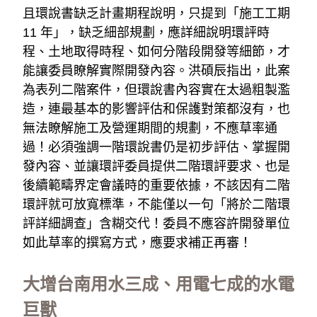
且環說書缺乏計畫期程說明，只提到「施工工期 
11 年」，缺乏細部規劃，應詳細說明環評時
程、土地取得時程、如何分階段開發等細節，才
能讓委員瞭解實際開發內容。洪碩辰指出，此案
為表列二階案件，但環說書內容實在太過粗製濫
造，連最基本的影響評估和保護對策都沒有，也
無法瞭解施工及營運期間的規劃，不應草率通
過！必須強調一階環說書仍是初步評估、掌握開
發內容、並讓環評委員提供二階環評要求、也是
後續範疇界定會議時的重要依據，不該因有二階
環評就可放寬標準，不能僅以一句「將於二階環
評詳細調查」含糊交代！委員不應容許開發單位
如此草率的撰寫方式，應要求補正再審！
大增台南用水三成、用電七成的水電
巨獸