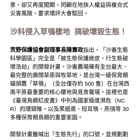
意，卻又再度闖關，罔顧在地族人權益與複合式
災害風險，要求環評大會駁回。
沙科侵入草鴞棲地  搞破壞毀生態！
荒野保護協會副理事長陳憲政
指出，「沙崙生態
科學園區」完全是「披生態保護綠皮，行生態破
壞浩劫」的開發計畫。沙崙農場擁有全台最大、
最完整的廣闊草原與牧草地，是台灣一級保育類
貓頭鷹「草鴞」（全台僅存約 500 隻）在台灣西
南平原最重要的核心棲地與覓食獵場。這裡也是
《臺灣鳥類紅皮書》中列為國家極度瀕危（NC
R）的環頸雉，以及黑翅鳶、短耳鴞、燕鴴等 30 
多種保育類鳥類的重要家園。 
開發計畫雖喊出「生態先行」的口號，並規劃劃