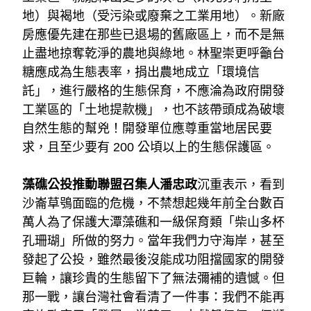
地）與褐地（受污染或廢棄之工業用地）。新廠
房應優先建在那些已退場的舊廠區上，而不是無
止盡地掠奪乾淨的農地與綠地。林聖崇更呼籲台
糖應成為生態表率，捐出農地成立「環境信
託」，進行嚴格的生態保育，不應淪為政府開發
工業區的「土地提款機」，也不該帶頭成為破壞
自然生態的幫兇！開發單位應尊重當地居民要
求，且至少要有 200 公頃以上的生態保護區。
藻礁公投推動聯盟召集人潘忠政
沉重表示，看到
沙崙草鴞面臨的危機，不禁想起幾年前全台數百
萬人為了保護大潭藻礁和一級保育類「柴山多杯
孔珊瑚」所做的努力。當年我們力守海岸，甚至
發起了公投，雖然最後沒能成功阻擋國家的開發
巨輪，讓珍貴的生態留下了無法彌補的遺憾。但
那一戰，讓台灣社會看清了一件事：我們不能再