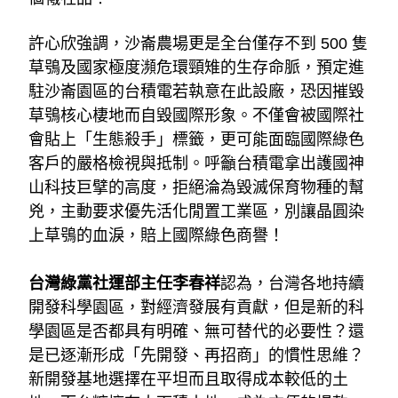
許心欣強調，沙崙農場更是全台僅存不到 500 隻
草鴞及國家極度瀕危環頸雉的生存命脈，預定進
駐沙崙園區的台積電若執意在此設廠，恐因摧毀
草鴞核心棲地而自毀國際形象。不僅會被國際社
會貼上「生態殺手」標籤，更可能面臨國際綠色
客戶的嚴格檢視與抵制。呼籲台積電拿出護國神
山科技巨擘的高度，拒絕淪為毀滅保育物種的幫
兇，主動要求優先活化閒置工業區，別讓晶圓染
上草鴞的血淚，賠上國際綠色商譽！
台灣綠黨社運部主任李春祥
認為，台灣各地持續
開發科學園區，對經濟發展有貢獻，但是新的科
學園區是否都具有明確、無可替代的必要性？還
是已逐漸形成「先開發、再招商」的慣性思維？
新開發基地選擇在平坦而且取得成本較低的土