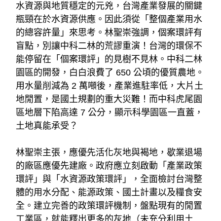
水資源與地質穩定的元兇，台灣產業發展的關鍵
瓶頸在於水資源供應。因此須從「整個產業用水
的總容許量」來思考。林聖崇強調，個案環評有
盲點，別讓中科二林的荒謬重演！台灣的環保不
能停留在「個案環評」的見樹不見林。中科二林
園區的開發，白白浪費了 650 公頃的優質農地。
用水量削減為 2 萬噸後，產業進駐率低，大片土
地閒置，是國土規劃的重大災難！而中科虎尾園
區地層下陷高達 7 公分，顯示科學園區一直蓋，
土地真能承受？
林聖崇主張，應優先活化灰地與褐地，歇業退場
的廠區應優先建廠。政府應立刻啟動「產業政策
環評」與「水資源政策環評」，全面檢討台灣整
體的用水分配、能源政策、國土計畫以及糧食安
全。建立完善的政策環評機制，盤點現有的閒置
工業區，就能釋出更多的灰地（未充分利用土