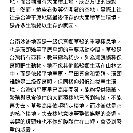
地，而台糖擁有大面積土地，成為方便的提款
機。然而，這些看似等待開發的空地，實際上往
往是台灣平原地區最後僅存的大面積草生環境。
是許多生物賴以生存的家園。
台南沙崙地區是一級保育類草鴞的重要棲息地，
也是環頸雉等平原鳥類的重要活動空間。草鴞是
台灣特有亞種，數量極為稀少，列為瀕臨絕種保
育類野生動物。牠不像其他鴟鴞類生活在山林之
中，而是依賴平地草原、旱田覓食和繁殖。環頸
雉雖是二級保育類，但同樣仰賴低海拔草生環
境。台灣的平原早已高度開發，能夠提供隱蔽、
繁殖與覓食條件的大面積棲地已所剩無幾，不能
再失去。草鴞高度依賴特定棲地，而沙崙就是它
的核心棲地，失去棲地意味著整個族群的衰退。
美麗的環頸雉也不像藍腹鷴住在山裡，會受到嚴
重的威脅。