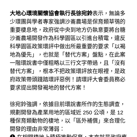
大地心環境關懷協會執行長徐宛鈴
表示，無論多
少環團與學者專家強調沙崙農場是保育類草鴞的
重要棲息地，政府從中央到地方仍執意要將台糖
沙崙農場開發作為科學園區以引進台積電，違反
科學園區政策環評中做出所最重要的要求「以褐
地為優先」，也就是「替代方案」盤點，在此案
一階環說書中僅粗略以三行文字帶過，且「沒有
替代方案」，根本不把政策環評放在眼裡，是政
府政策帶頭踐踏環評惡例！請環評大會委員務必
要求提出開發褐地的替代方案！
徐宛鈴強調，依據目前環說書所作的生態調查，
規劃開發為產業用地的區域近 250 公頃，是 12 
種保育類動物的棲地，以「區外補償」來合理化
開發的理由非常薄弱：