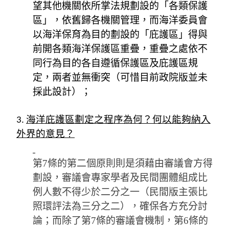
望其他機關依所掌法規劃設的「各類保護
區」，依舊歸各機關管理，而海洋委員會
以海洋保育為目的劃設的「庇護區」得與
前開各類海洋保護區重疊，重疊之處依不
同行為目的各自遵循保護區及庇護區規
定，兩者並無衝突（可惜目前政院版並未
採此設計）；
3.
海洋庇護區劃定之程序為何？何以能夠納入
外界的意見？
第7條的第二個原則則是須藉由審議會方得
劃設，審議會專家學者及民間團體組成比
例人數不得少於二分之一（民間版主張比
照環評法為三分之二），確保各方充分討
論；而除了第7條的審議會機制，第6條的