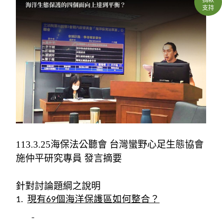
支持
113.3.25
海保法公聽會 台灣蠻野心足生態協會
施仲平研究專員 發言摘要
針對討論題綱之說明
1.
現有69個海洋保護區如何整合？