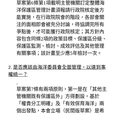
草案第6條第1項載明主管機關訂定整體海
洋保護區管理計畫須報請行政院核定後方
能實施，在行政院院會的階段，各部會關
注的面相即會被充分討論，待協調完所有
爭點後，才可能獲行政院核定；其方針內
容包含同條2項的政策目標、保護區分級、
保護區監測、檢討、成效評估及其他管理
有關事項；該計畫至少應5年檢討一次。
2.
是否應該由海洋委員會全面管理，以達到事
權統一？
草案第7條有兩項原則，第一是在「其他主
管機關既有保護區外」方得劃設，基於
「權責分工明確」及「有效保育海洋」兩
個出發點，本會立場（民間版草案）是希