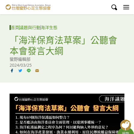
台灣蠻野心足生態協會
認識蠻野
首頁
議題與行動
海洋生態
議題與行動
「海洋保育法草案」公聽會
本會發言大綱
環境教育
蠻野編輯部
白海豚媽祖宮
2024/03/25
支持蠻野
English
臉書
YouTube
捐款