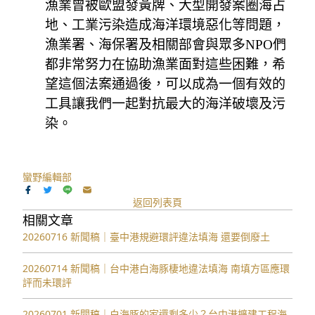
漁業曾被歐盟發黃牌、大型開發案圈海占
地、工業污染造成海洋環境惡化等問題，
漁業署、海保署及相關部會與眾多NPO們
都非常努力在協助漁業面對這些困難，希
望這個法案通過後，可以成為一個有效的
工具讓我們一起對抗最大的海洋破壞及污
染。
蠻野編輯部
返回列表頁
相關文章
20260716 新聞稿｜臺中港規避環評違法填海 還要倒廢土
20260714 新聞稿｜台中港白海豚棲地違法填海 南填方區應環
評而未環評
20260701 新聞稿｜白海豚的家還剩多少？台中港擴建工程海