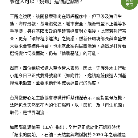
參選人可以「繞過」這個能源題。
支持
王醒之說明，該開發案雖尚在環評程序中，但已涉及海洋生
態、海岸景觀、基隆港營運、城市安全、能源轉型不正義等多
重爭議；另在基隆市政府明確表達反對立場後，此案若強行審
查，更有「環評程序違法」之疑慮，然新任環境部長薛富盛並
未要求台電補件再審，也未就此案與民團溝通，顯然是打算看
選情變化伺機而動，仍有「偷襲基隆」的可能。
然而，四位總統候選人至今皆未表態，因此，守護外木山行動
小組今日已正式雙掛號發函（如附件），邀請總統候選人到基
隆現地勘查、並要求他們明確表達自己的態度。
台灣蠻野心足生態協會專職律師蔡雅瀅表示，面對氣候危機，
汰除包含天然氣在內的化石燃料，以「節能」及「再生能源」
取代，是世界潮流。
如國際能源總署（IEA）指出：全世界正處於化石燃料時代
「結束的開始」，石油、天然氣與燃煤將於 2030 年之前越過