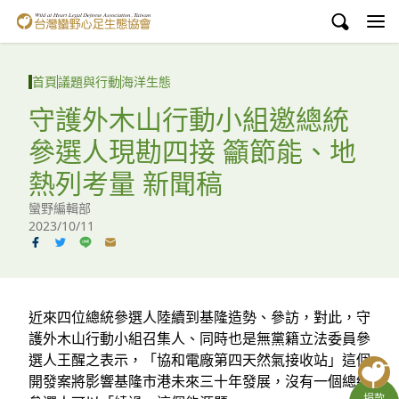
台灣蠻野心足生態協會
認識蠻野
首頁
議題與行動
海洋生態
議題與行動
守護外木山行動小組邀總統
參選人現勘四接 籲節能、地
環境教育
熱列考量 新聞稿
白海豚媽祖宮
蠻野編輯部
2023/10/11
支持蠻野
English
臉書
近來四位總統參選人陸續到基隆造勢、參訪，對此，守
護外木山行動小組召集人、同時也是無黨籍立法委員參
YouTube
選人王醒之表示，「協和電廠第四天然氣接收站」這個
開發案將影響基隆市港未來三十年發展，沒有一個總統
捐款