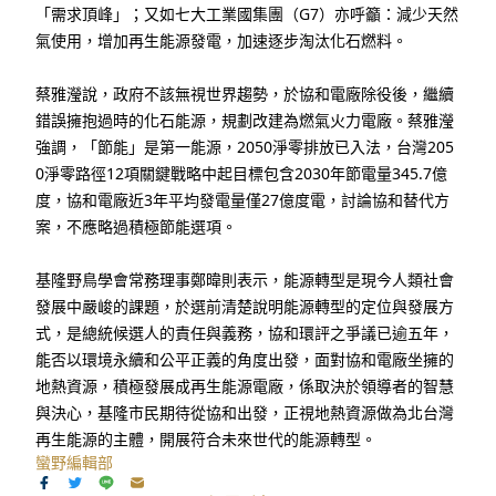
「需求頂峰」；又如七大工業國集團（G7）亦呼籲：減少天然
氣使用，增加再生能源發電，加速逐步淘汰化石燃料。
蔡雅瀅說，政府不該無視世界趨勢，於協和電廠除役後，繼續
錯誤擁抱過時的化石能源，規劃改建為燃氣火力電廠。蔡雅瀅
強調，「節能」是第一能源，2050淨零排放已入法，台灣205
0淨零路徑12項關鍵戰略中起目標包含2030年節電量345.7億
度，協和電廠近3年平均發電量僅27億度電，討論協和替代方
案，不應略過積極節能選項。
基隆野鳥學會常務理事鄭暐則表示，能源轉型是現今人類社會
發展中嚴峻的課題，於選前清楚說明能源轉型的定位與發展方
式，是總統候選人的責任與義務，協和環評之爭議已逾五年，
能否以環境永續和公平正義的角度出發，面對協和電廠坐擁的
地熱資源，積極發展成再生能源電廠，係取決於領導者的智慧
與決心，基隆市民期待從協和出發，正視地熱資源做為北台灣
再生能源的主體，開展符合未來世代的能源轉型。
蠻野編輯部