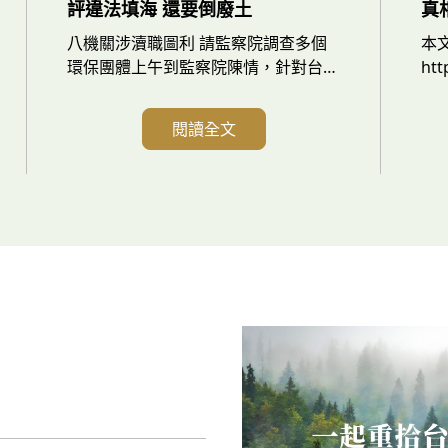
評違法填海 還要倒廢土
真
八機關涉瀆職圖利 請監察院調查多個
本文
環保團體上午到監察院陳情，針對台中
htt
港南填方區違法填海造陸工程案，要求
年
全面徹查交通部、台灣港務公司、台中
核
閱讀全文
港務分公司、環境部、海委會、海保
「
署、內政部國土署和臺中市政府等八個
能
行政機關，究辦相關公務人員涉嫌瀆職
電
與圖利，並對失職機關及官員提出糾正
工
或糾舉，並重申此案應依法補做環評，
二
進行白海豚重要棲息環境開發利用的審
查。環保團體強調，僅剩不到 50 隻的
瀕危台灣白海豚正遭遇史無