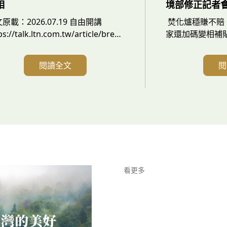
相
境部修正記者
原載：2026.07.19 自由開講
焚化爐穩賺不賠 
ps://talk.ltn.com.tw/article/breakingnews/5507665 去
家還加碼變相補
 5 月核三屆齡除役，我國進入「非
用促參獎勵多年
」狀態已 1 年多。立法院將主文為
機關得適用促參
閱讀全文
閱
您是否同意政府廢除『非核家園』的
運，讓寡佔暴利
源政策，以確保國民健康、穩定供
免稅（高達上億
、便宜電價，提升國防韌性及支持人
與補貼，業者受
智慧（AI）產業發展？」的公投逕付
用於推動源頭減
讀，宣稱核電有五大優點，事實上
生空污及毒渣，
態環境負荷，業
還變相高額補貼
須儘
看更多