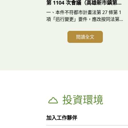
第 1104 次會議（高雄新市鎮第三
期案）發言單
一、本件不符都市計畫法第 27 條第 1
項「迅行變更」要件，應改按同法第
26 條「通盤檢討」程序辦理，避免觸
犯圖利罪：（一）都市計畫法第 26 條
閱讀全文
第 1 項：「都市計畫經發布實施後，
不得隨時任意變更。但擬定計畫之機關
每三年內或五年內至少應通盤檢討一
次，依據發展情況，並參考人民建議作
必要之變更。對於非必要之公共設施用
地，應變更其使用。」、同法第 27 條
第 1 項第 4 款：「都市計畫經發布實
施
投資環境
加入工作夥伴