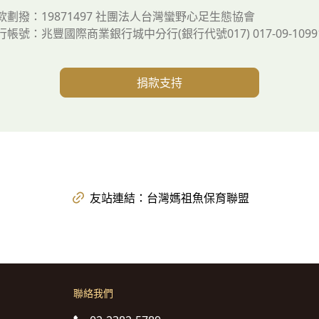
款劃撥：19871497 社團法人台灣蠻野心足生態協會
行帳號：兆豐國際商業銀行城中分行(銀行代號017) 017-09-10991
捐款支持
友站連結：台灣媽祖魚保育聯盟
聯絡我們