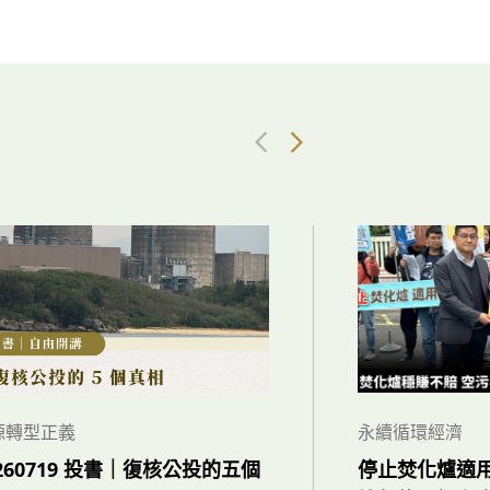
源轉型正義
永續循環經濟
0260719 投書｜復核公投的五個
停止焚化爐適用促參 